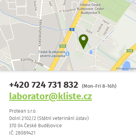
+420 724 731 832
(Mon–Fri 8–16h)
laborator@kliste.cz
Protean s.r.o.
Dolní 2102/2 (Státní veterinání ústav)
370 04 České Budějovice
IČ: 28089421