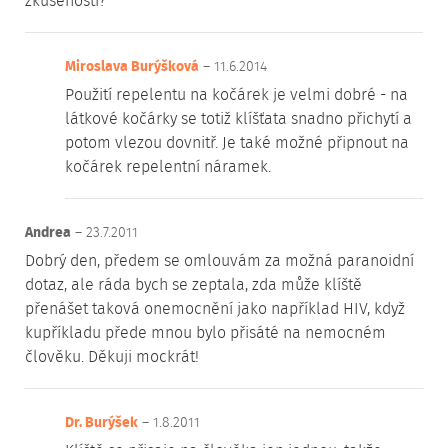
zkušeností?
Miroslava Burýšková
– 11.6.2014
Použití repelentu na kočárek je velmi dobré - na
látkové kočárky se totiž klíšťata snadno přichytí a
potom vlezou dovnitř. Je také možné připnout na
kočárek repelentní náramek.
Andrea
– 23.7.2011
Dobrý den, předem se omlouvám za možná paranoidní
dotaz, ale ráda bych se zeptala, zda může klíště
přenášet taková onemocnění jako například HIV, když
kupříkladu přede mnou bylo přisáté na nemocném
člověku. Děkuji mockrát!
Dr. Burýšek
– 1.8.2011