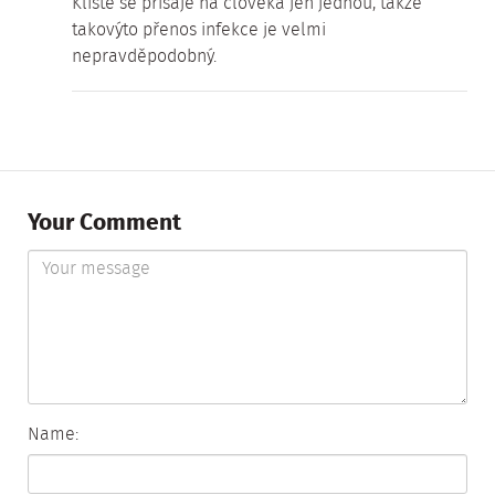
Klíště se přisaje na člověka jen jednou, takže
takovýto přenos infekce je velmi
nepravděpodobný.
Your Comment
Name: