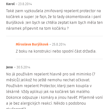
Karol
– 23.8.2014
Také jsem vyzkoušela zmiňovaný repelent protector na
kočárek a super. Je fajn, že to tady okomentovala i paní
Burýšková. Jen bych se chtěla zeptat kam bych měla ten
náramek připevnit na tom kočárku ?
Miroslava Burýšková
– 25.8.2014
Z boku na konstrukci nebo spodní část držadla.
Jana
– 30.5.2014
No já používám repelent hlavně pro své miminko (7
měsíců) jelikož ho ještě nemohu nechat očkovat.
Používám repelent Protector, který jsem koupila v
lékárně. Vždy aplikuji jak na kočárek tak malého.
Dokonce odpuzuje i komáry a jinou havěť. Příjemně voní
a je bez alergických reakcí. Někdo s podobnou