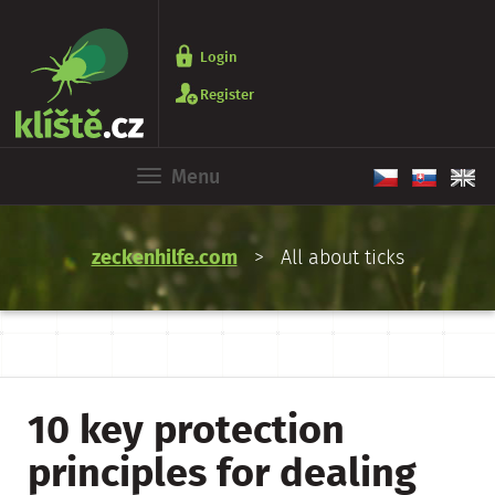
Login
Register
Menu
zeckenhilfe.com
> All about ticks
10 key protection
principles for dealing