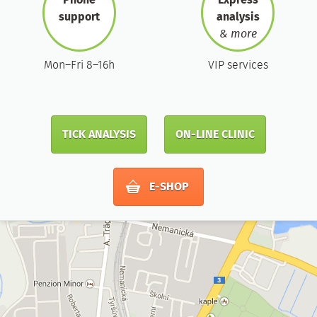
Phone
Express
support
analysis
& more
Mon–Fri 8–16h
VIP services
TICK ANALYSIS
ON-LINE CLINIC
E-SHOP